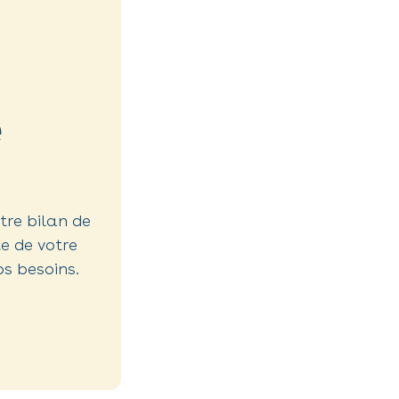
e
otre bilan de
e de votre
os besoins.