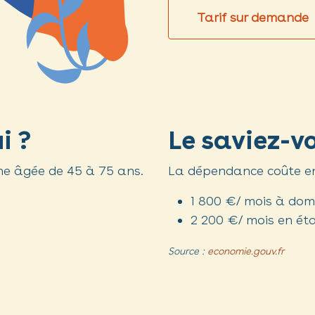
Tarif sur demande
i ?
Le saviez-v
e âgée de 45 à 75 ans.
La dépendance coûte e
1 800 €/ mois à domi
2 200 €/ mois en ét
Source :
economie.gouv.fr