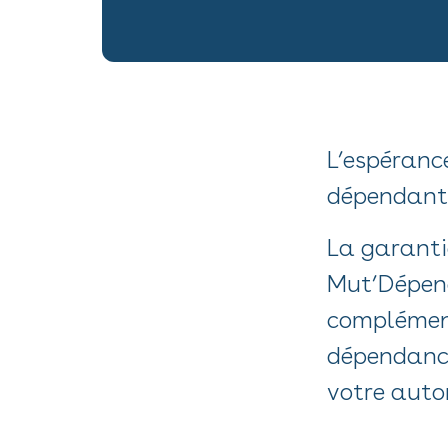
L’espérance
dépendant 
La garanti
Mut’Dépend
complément
dépendance
votre auto