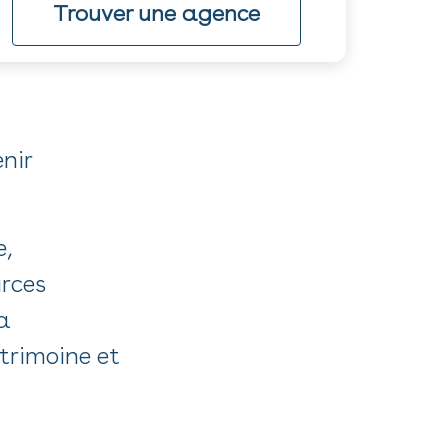
Trouver une agence
nir
e,
rces
a
trimoine et