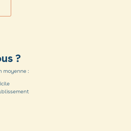
ous ?
n moyenne :
cile
ablissement