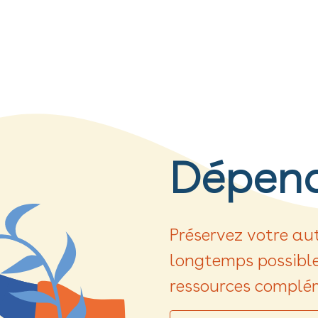
s-nous ?
Nos garanties
Nos agences
Nous contacter
Dépen
Préservez votre au
longtemps possible
ressources complé