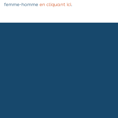
femme-homme
en cliquant ici
.